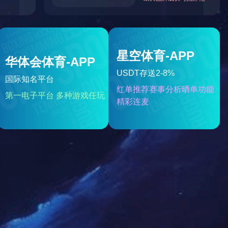
：
主页
>
产品
>
污水处理工程
>
污水处理工程设计
>