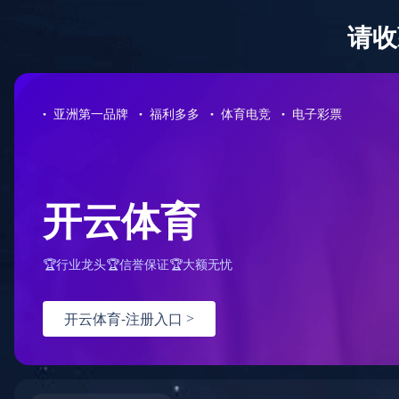
世界杯官网-世界杯（中国）一站式服务官
世界杯官网-世界
普优特简介
污水处理设
杯（中国）一站
普优特动态
联系普优特
式服务官网