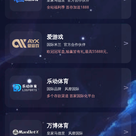
上一篇：
HECASS高效生物反应设备
下一篇：没有了