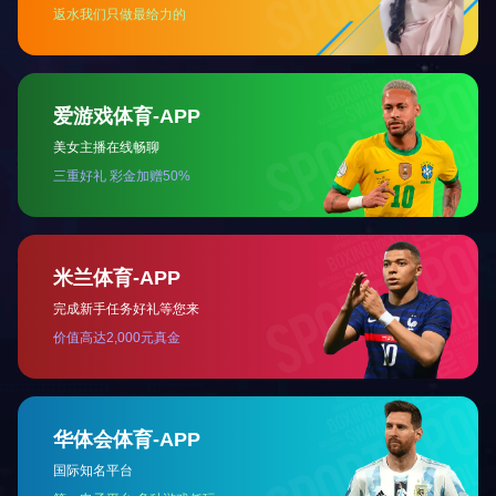
相关业务
柔性防水套管，刚性防水套管预埋件
建筑类预埋件
黑臭水体治理
环境影响评估
雨水的收集设备
手机扫一扫
噪音治理
世界杯官网-世界杯（中国）一站式服务官网
|
普优特简介
|
产品
|
成功案例
|
普
优特动态
|
联系普优特
|
普优特环保APP
|
联系电话：
18088135763
客服热线：0871-67419715
公司地址：云南省昆明市景泰街璟泰公馆A栋26楼10