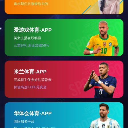
聚合氯化铝(PAC)
丙烯酰胺(PAM)-助凝剂
世界杯官网-世界杯（中国）一站式服务官网
上一页
1
2
3
4
5
6
7
下一页
末页
污水处理设备
净水设备
云南一体化污水处理设备
净水工程
地埋式污水处理设备
软化水设备
世界杯官网-世界杯（中国）一站式服
一体化净水设备
务官网
除盐水设备
UASB厌氧塔（UASB厌氧反应器）
超纯水设备
芬顿氧化设备
水处理药剂
微动力亚洲罐（微型一体化污水处理