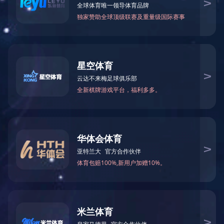
当前位置：
主页
>
产品
>
污水处理设备
污水处理工程
环保卫生间
净水设备
水处理药剂
相关业务