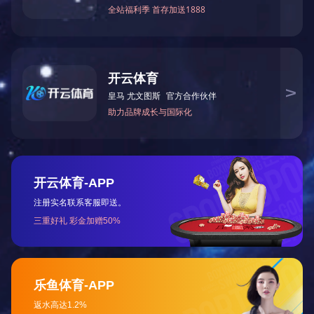
304不锈钢医院废水污水处理设备
黑水处理
噪音治理
环境影响评估